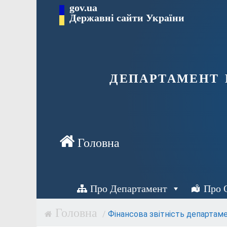
Перейти
gov.ua
Державні сайти України
до
вмісту
департамент 
Про Департамент
Про 
/
Фінансова звітність департам