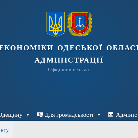
економіки одеської облас
адміністрації
Офіційний веб-сайт
Одещину
Для громадськості
Адмініс
енту